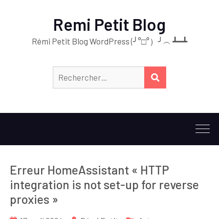
Remi Petit Blog
Rémi Petit Blog WordPress (╯°□°）╯︵ ┻━┻
Erreur HomeAssistant « HTTP
integration is not set-up for reverse
proxies »