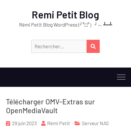
Remi Petit Blog
Rémi Petit Blog WordPress (╯°□°）╯︵ ┻━┻
Télécharger OMV-Extras sur
OpenMediaVault
29 juin 2023
Rémi Petit
Serveur NAS